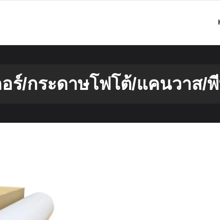
กอร์/กระดาษโฟโต้/แคนวาส/พีพ