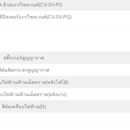
 ฝ้าย/เงา/โซลเวนท์(CV-SV-PG
ีอีสเทอร์/เงา/โซลเวนท์(CV-SV-PG)
สติ๊กเกอร์สูญญากาศ
ฟิล์มติดกระจกสูญญากาศ
อบใส/ด้าน/ด้านเม็ดทราย(หลังโฟโต้)
ือบใส/ด้าน/ด้านเม็ดทราย(หลังบาง)
ฟิล์มเคลือบใส/ด้าน(N)