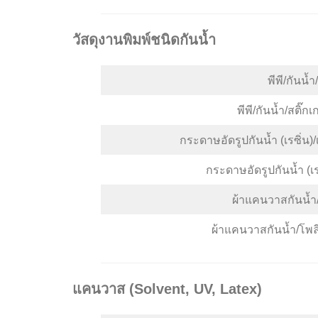
วัสดุงานพิมพ์ชนิดกันน้ำ
พีพี/กันน
พีพี/กันน้ำ/สติ
กระดาษอัดรูปกันน้ำ (เรซิ่
กระดาษอัดรูปกันน้ำ (
ผ้าแคนวาสกันน้ำ
ผ้าแคนวาสกันน้ำ/โพล
แคนวาส (Solvent, UV, Latex)