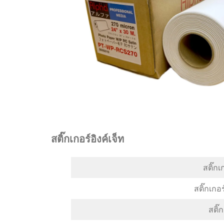
สติ๊กเกอร์อิงค์เจ็ท
สติ๊ก
สติ๊กเกอ
สติ๊