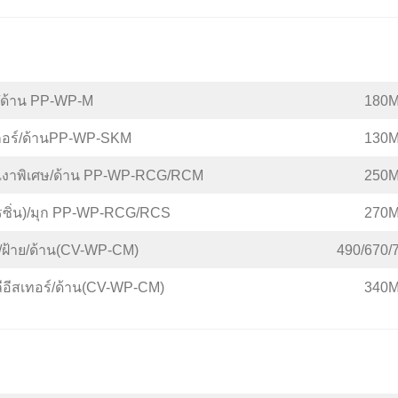
้ำ/ด้าน PP-WP-M
180M
๊กเกอร์/ด้านPP-WP-SKM
130M
น)/เงาพิเศษ/ด้าน PP-WP-RCG/RCM
250M
เรซิ่น)/มุก PP-WP-RCG/RCS
270M
/ฝ้าย/ด้าน(CV-WP-CM)
490/670/
ีอีสเทอร์/ด้าน(CV-WP-CM)
340M